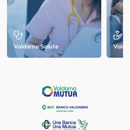
Valdarno Salute
Valda